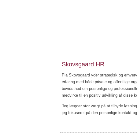
psykoterapi
Test
strategisk HR
i
Skovsgaard HR
Pia Skovsgaard yder strategisk og erhverv
erfaring med både private og offentlige or
bevidsthed om personlige og professionelle
medvirke til en positiv udvikling af disse
Jeg lægger stor vægt på at tilbyde løsning
jeg fokuseret på den personlige kontakt o