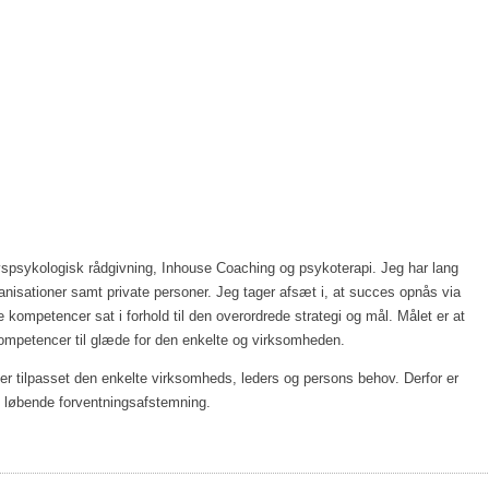
nhouse coaching
rekruttering
om mig
spsykologisk rådgivning, Inhouse Coaching og psykoterapi. Jeg har lang
ganisationer samt private personer. Jeg tager afsæt i, at succes opnås via
 kompetencer sat i forhold til den overordrede strategi og mål. Målet er at
 kompetencer til glæde for den enkelte og virksomheden.
er tilpasset den enkelte virksomheds, leders og persons behov. Derfor er
g løbende forventningsafstemning.